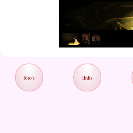
1
/
3
foto's
links