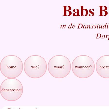
Babs B
in de Dansstud
Dor
home
wie?
waar?
wanneer?
hoev
dansproject